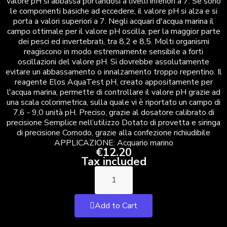
valore pH si abbassa portandosi a livelli inferiori a 7. Se sono
le componenti basiche ad eccedere, il valore pH si alza e si
porta a valori superiori a 7. Negli acquari d'acqua marina il
campo ottimale per il valore pH oscilla, per la maggior parte
dei pesci ed invertebrati, tra 8,2 e 8,5. Molti organismi
reagiscono in modo estremamente sensibile a forti
oscillazioni del valore pH. Si dovrebbe assolutamente
evitare un abbassamento o innalzamento troppo repentino. Il
reagente Elos AquaTest pH, creato appositamente per
l'acqua marina, permette di controllare il valore pH grazie ad
una scala colorimetrica, sulla quale vi è riportato un campo di
7,6 - 9,0 unità pH. Preciso, grazie al dosatore calibrato di
precisione Semplice nell’utilizzo Dotato di provetta e siringa
di precisione Comodo, grazie alla confezione richiudibile
APPLICAZIONE: Acquario marino
€12.20
Tax included
Add to Cart