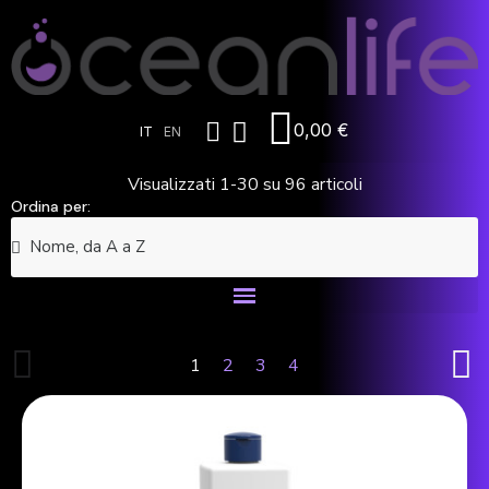
0,00 €
IT
EN
Visualizzati 1-30 su 96 articoli
Ordina per:
1
2
3
4