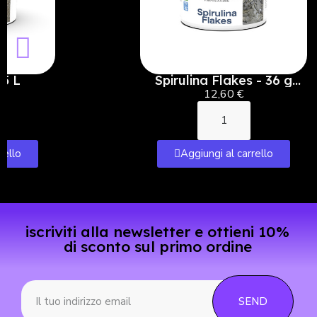
 5 L
Spirulina Flakes - 36 g
(500 ml)
12,60 €
rello
Aggiungi al carrello
iscriviti alla newsletter e ottieni 10%
di sconto sul primo ordine
SEND