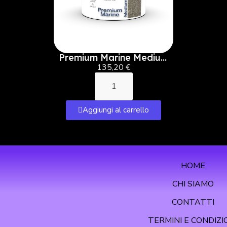
Premium Marine Medium
Pellet - 5 L
135,20 €
Aggiungi al carrello
HOME
CHI SIAMO
CONTATTI
TERMINI E CONDIZI