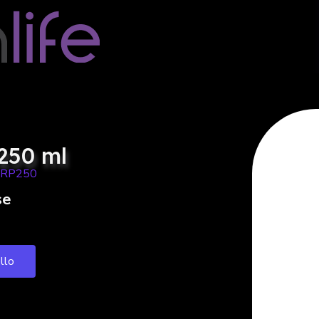
250 ml
ORP250
se
ello