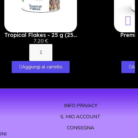
Tropical Flakes - 25 g (250
Premi
ml)
Pellet
7,20 €
Aggiungi al carrello
Agg
INFO PRIVACY
IL MIO ACCOUNT
CONSEGNA
ONI