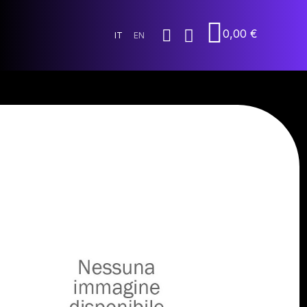
0,00 €
IT
EN